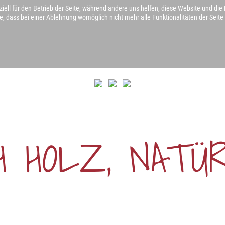
iell für den Betrieb der Seite, während andere uns helfen, diese Website und die
Himmelkroner Weg 6 | 95502 Himmelkron
e, dass bei einer Ablehnung womöglich nicht mehr alle Funktionalitäten der Seite
LEISTUNGEN A-Z
EIGENLEISTUNG
KONTAKT
NATURFRI
ENERGETISCHE SANIERUNG
GARTENHÄUSER
HÄUSER UND HALLEN
H
HOLZ,
NATÜR
AUFSTOCKUNG UND
ANBAUTEN
SPEZIALANFERTIGUNGEN
CARPORTS UND GARAGEN
TERRASSENÜBERDACHUNGEN
BALKONE
DACHSTÜHLE
FASSAADENVERKLEIDUNGEN