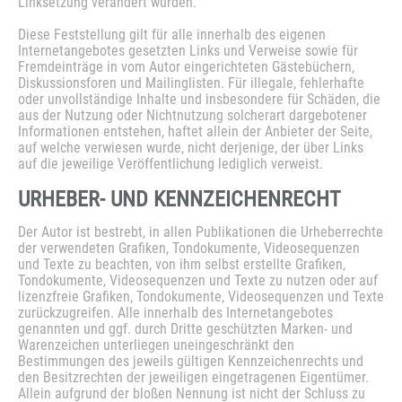
Linksetzung verändert wurden.
Diese Feststellung gilt für alle innerhalb des eigenen
Internetangebotes gesetzten Links und Verweise sowie für
Fremdeinträge in vom Autor eingerichteten Gästebüchern,
Diskussionsforen und Mailinglisten. Für illegale, fehlerhafte
oder unvollständige Inhalte und insbesondere für Schäden, die
aus der Nutzung oder Nichtnutzung solcherart dargebotener
Informationen entstehen, haftet allein der Anbieter der Seite,
auf welche verwiesen wurde, nicht derjenige, der über Links
auf die jeweilige Veröffentlichung lediglich verweist.
URHEBER-
UND
KENNZEICHENRECHT
Der Autor ist bestrebt, in allen Publikationen die Urheberrechte
der verwendeten Grafiken, Tondokumente, Videosequenzen
und Texte zu beachten, von ihm selbst erstellte Grafiken,
Tondokumente, Videosequenzen und Texte zu nutzen oder auf
lizenzfreie Grafiken, Tondokumente, Videosequenzen und Texte
zurückzugreifen. Alle innerhalb des Internetangebotes
genannten und ggf. durch Dritte geschützten Marken- und
Warenzeichen unterliegen uneingeschränkt den
Bestimmungen des jeweils gültigen Kennzeichenrechts und
den Besitzrechten der jeweiligen eingetragenen Eigentümer.
Allein aufgrund der bloßen Nennung ist nicht der Schluss zu